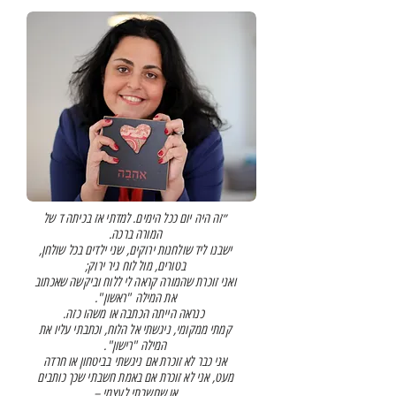
״זה היה יום ככל הימים. למדתי אז בכיתה ד של
המורה ברכה.
ישבנו ליד שולחנות ירוקים, שני ילדים בכל שולחן,
בטורים, מול לוח גיר ירוק;
ואני זוכרת שהמורה קראה לי ללוח וביקשה שאכתוב
את המילה "ראשון".
כנראה הייתה הכתבה או משהו כזה.
קמתי ממקומי, ניגשתי אל הלוח, וכתבתי עליו את
המילה "רישון".
אני כבר לא זוכרת אם ניגשתי בביטחון או חרדה
מעט, אני לא זוכרת אם באמת חשבתי שכך כותבים
או שחשבתי לעצמי –