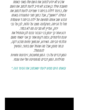
ארבע לא יודע לכתוב את השם שלו (ואני באמת
חושבת שילד בן ארבע לא חייב לדעת לכתוב את השם
שלו, בניגוד לילדה בכיתה ד שצריכה לדעת לכתוב את
המילה "ראשון"), אבל בתוך תוכי התעוררה באותו
הרגע שוב אותה תחושה של ילדה בכיתה ד שעומדת
מול כל הכיתה, כשקלונה מוצג על הלוח, לבן על גבי
ירוק, ועדיין לא מבינה מה לא בסדר.
רגע אחר כך יונתן בני הבכור נכנס לגן והתחיל את
שנת הלימודים, וכמה דקות אחר כך אני יצאתי משם
והלכתי הביתה. האירוע, שנמשך פחות מרבע דקה,
נגמר מזמן; אבל מה שהחל שם בתוכי, המשיך
להתחולל.
המון דברים עלו בי. המון מחשבות, זיכרונות וחוויות
מהילדות. המון דברים מהתפיסה שלי את עצמי.
ובאותו היום ממש ידעתי שאכתוב את הספר הזה.״