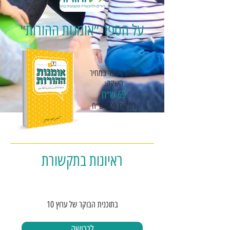
על הספר ״אומנות ההורות״
עלות הספר במחיר
השקה:
69​ ש״ח
במקום 109 ש״ח
ראיונות בתקשורת
בתוכנית הבוקר של ערוץ 10
לרכישה