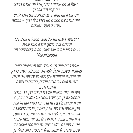
"יאללה, מה שיהיה יהיה", אבל אני זוכרת בבירור
מה קרה מיד אחר כך.
אני זוכרת את המורה חצי מגחכת, וגם את הילדים,
ואני זוכרת את החוויה הזו נצרבת לי בגוף – תחושה
עזה של חוסר מסוגלות.
התחושה העזה הזו של חוסר מסוגלות נצרבה בי
וליוותה אותי במשך הרבה מאוד שנים.
שנים רבות תהיתי שוב ושוב: מה היכולות שלי? מה
המסוגלות שלי?
שנים רבות אחר כך, כשכבר חשבתי שאותה חוויה
מאחוריי, כשכבר ידעתי למה אני מסוגלת, ידעתי בדיוק
מה המתנה המיוחדת שקיבלתי שבעזרתה אני יכולה
לשנות חיים של הורים וילדים, החוויה הזו שבה
והתעוררה בי.
היה זה היום הראשון של בני הבכור בגן. בני הבכור
התחיל את גן העירייה באיחור של שלושה ימים, כי
חזרנו אז מטיול בארצות הברית. הגעתי אתו אל שער
הגן, שמחה ונרגשת, ושם, בשער, פגשנו לראשונה
את הגננת. ועוד לפני שנכנסנו פנימה, כבר בשער,
היא שאלה אותי: "הוא יודע לכתוב את השם שלו?"
ואני עניתי לה: "לא." ואולי גם הצלחתי לשמור על
פנים שלוות. להתנהג כאילו זה בסדר גמור שילד בן