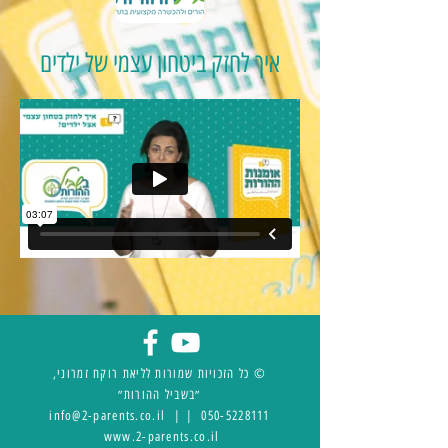
איך לחזק ביטחון עצמי של ילדים
© כל הזכויות שמורות לליאת רוקח זמרוני,
״בשביל ההורות״
info@2-parents.co.il
|
|
050-5228111
www.2-parents.co.il