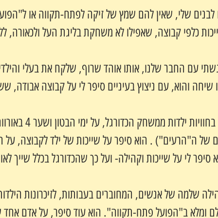
לבנים שלי, שאין להם שמץ של זיקה לפתח-תקווה או ל"הפועל
ייכות כלפי קבוצה, שאפילו לא משחקת בליגת העל ולכאורה, לל
שתי עם החבר שלנו, אותו אוהד שרוף, שלקח את בעלי והילד
שיחה והוא, עם ניצוץ בעיניים סיפר לי על קבוצה אבודה, ש
                    
הוא שיתף אותי בחוויות ילדות ממ
של ה"הרעים") . הוא סיפר על שייכות של ילד לקבוצה, על ה
 סיפר לי על שייכות וקהילה- ועל כך שהכדורגל בכלל שייך לאוה
ילה שלמה של אנשים, המחוברים בעבותות, לזיכרונות הילדו
ם ומלא ב"הפועל פתח-תקווה". הוא עוד סיפר, על אדם אחד 