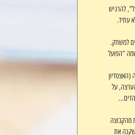
", להרגיש 
א עתיד.
ים למשחק.
שמה "הפועל 
שחק הכדורגל, על ימי הבטון ושער 4 באורווה (האצטדיון 
ערצה, על 
דים...
ת מהקבוצה 
שקנה את 